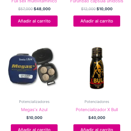
Full sex multivitaminico
Furunbao capsula unidosis
El
El
El
El
$
57,000
$
48,000
$
12,000
$
10,000
precio
precio
precio
precio
original
actual
original
actual
Añadir al carrito
Añadir al carrito
era:
es:
era:
es:
$57,000.
$48,000.
$12,000.
$10,000.
Potencializadores
Potenciadores
Megas’x Azul
Potencializador X Bull
$
10,000
$
40,000
Añadir al carrito
Añadir al carrito