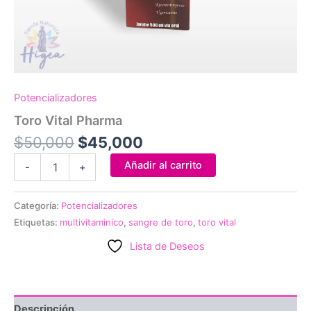
Potencializadores
Toro Vital Pharma
El
El
$
50,000
$
45,000
precio
precio
Toro
Añadir al carrito
-
+
original
actual
Vital
Pharma
era:
es:
cantidad
$50,000.
$45,000.
Categoría:
Potencializadores
Etiquetas:
multivitaminico
,
sangre de toro
,
toro vital
Lista de Deseos
Descripción