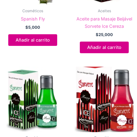
Cosméticos
Aceites
Spanish Fly
Aceite para Masaje Beijável
Sorvete Ice Cereza
$
5,000
$
25,000
Añadir al carrito
Añadir al carrito