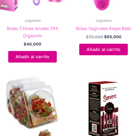
Juguetes
Juguetes
Bolas Chinas Anales OH!
Bolas Vaginales Kegel Balls
Orgasmic
El
El
$
70,000
$
65,000
precio
precio
$
40,000
original
actual
Añadir al carrito
era:
es:
Añadir al carrito
$70,000.
$65,00