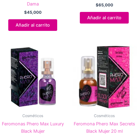
Dama
$
65,000
$
45,000
Añadir al carrito
Añadir al carrito
Cosméticos
Cosméticos
Feromonas Phero Max Luxury
Feromona Phero Max Secrets
Black Mujer
Black Mujer 20 ml