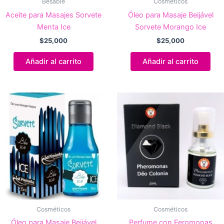
Besable
Cosméticos
Aceite para Masajes Sorvete
Óleo para Masaje Beijável
Menta Ice
Sorvete Morango Ice
$
25,000
$
25,000
Añadir al carrito
Añadir al carrito
Cosméticos
Cosméticos
Óleo para Masaje Beijável
Perfume con Feromonas