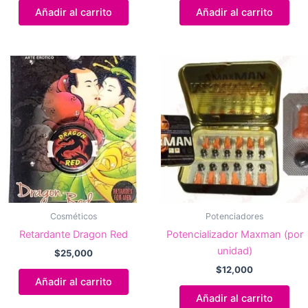
Añadir al carrito
Añadir al carrito
Cosméticos
Potenciadores
Retardante Dragon Red
Potencializador Maxman (por
unidad)
$
25,000
$
12,000
Añadir al carrito
Añadir al carrito