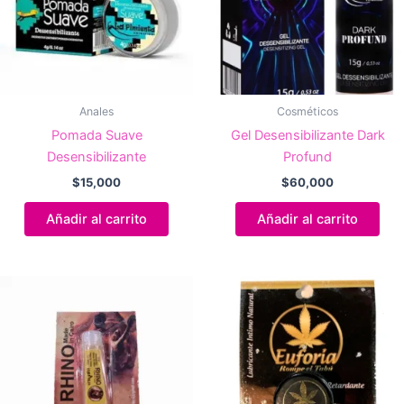
Anales
Cosméticos
Pomada Suave
Gel Desensibilizante Dark
Desensibilizante
Profund
$
15,000
$
60,000
Añadir al carrito
Añadir al carrito