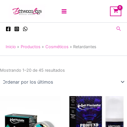
Ir
al
contenido
Busc
Inicio
Productos
Cosméticos
Retardantes
Ordenado
Mostrando 1–20 de 45 resultados
por
los
últimos