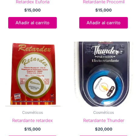
Retardex Euforia
Retardante Procomil
$
15,000
$
15,000
Añadir al carrito
Añadir al carrito
Cosméticos
Cosméticos
Retardante retardex
Retardante Thunder
$
15,000
$
20,000