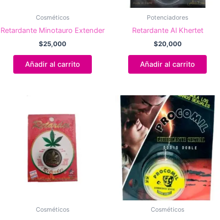
Cosméticos
Potenciadores
Retardante Minotauro Extender
Retardante Al Khertet
$
25,000
$
20,000
Añadir al carrito
Añadir al carrito
Cosméticos
Cosméticos