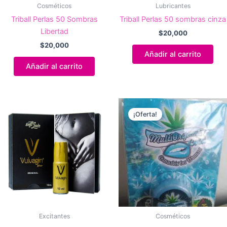
Cosméticos
Lubricantes
Triball Perlas 50 Sombras
Triball Perlas 50 sombras cinza
Libertad
$
20,000
$
20,000
Añadir al carrito
Añadir al carrito
¡Oferta!
Excitantes
Cosméticos