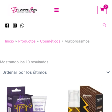
Ir
al
contenido
Busc
Inicio
Productos
Cosméticos
Multiorgasmos
Ordenado
Mostrando los 10 resultados
por
los
últimos