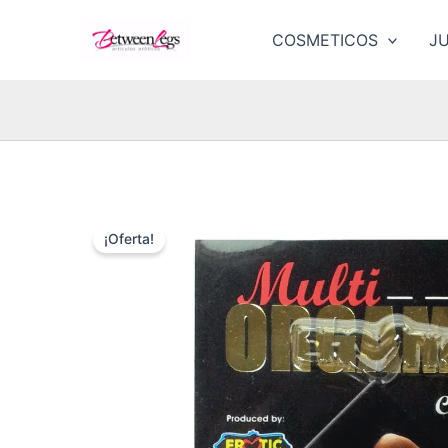
Ir
al
COSMETICOS
J
contenido
¡Oferta!