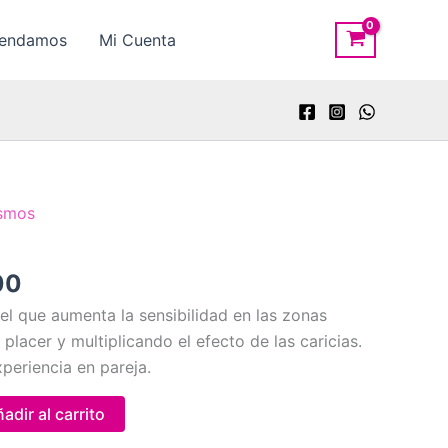
rendamos
Mi Cuenta
asmos
El
00
precio
 que aumenta la sensibilidad en las zonas
l
actual
 placer y multiplicando el efecto de las caricias.
es:
xperiencia en pareja.
0.
$10,000.
adir al carrito