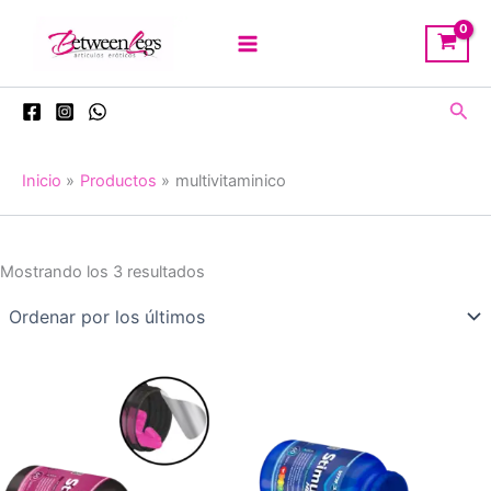
Ir
al
contenido
Busc
Inicio
Productos
multivitaminico
Ordenado
Mostrando los 3 resultados
por
los
últimos