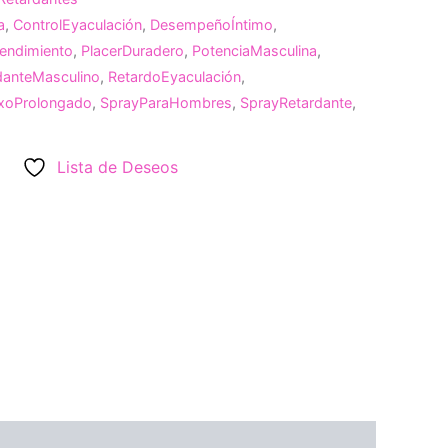
a
,
ControlEyaculación
,
DesempeñoÍntimo
,
endimiento
,
PlacerDuradero
,
PotenciaMasculina
,
danteMasculino
,
RetardoEyaculación
,
xoProlongado
,
SprayParaHombres
,
SprayRetardante
,
Lista de Deseos