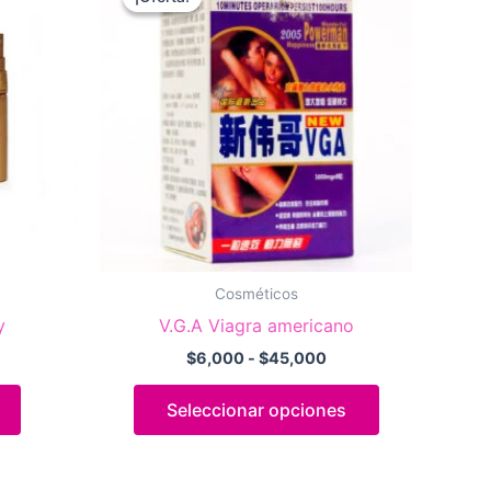
Cosméticos
y
V.G.A Viagra americano
Rango
$
6,000
-
$
45,000
de
Este
precios:
Seleccionar opciones
desde
producto
$6,000
tiene
hasta
múltiples
$45,000