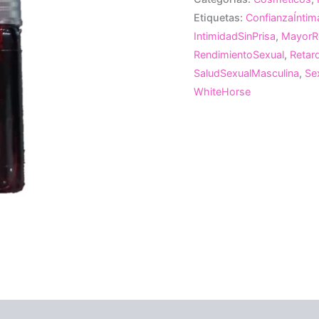
Etiquetas:
ConfianzaÍntim
IntimidadSinPrisa
,
MayorR
RendimientoSexual
,
Retar
SaludSexualMasculina
,
Se
WhiteHorse