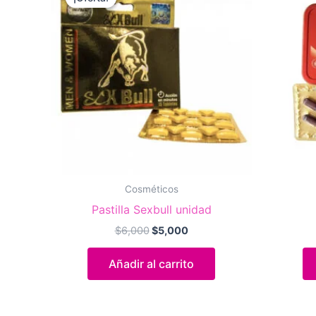
Cosméticos
Pastilla Sexbull unidad
El
El
$
6,000
$
5,000
precio
precio
original
actual
Añadir al carrito
era:
es:
$6,000.
$5,000.