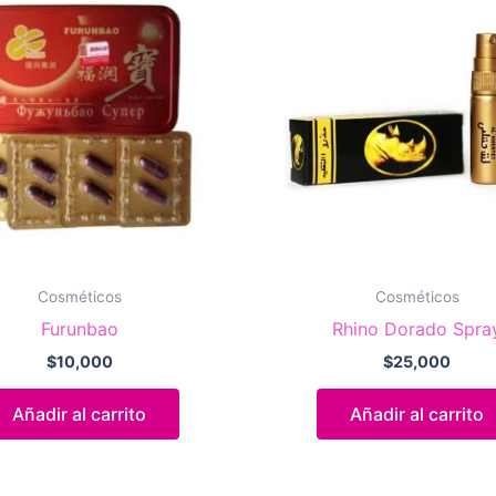
Cosméticos
Cosméticos
Furunbao
Rhino Dorado Spra
$
10,000
$
25,000
Añadir al carrito
Añadir al carrito