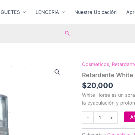
UGUETES
LENCERIA
Nuestra Ubicación
Ap
Buscar
Cosméticos
,
Retardant
Retardante White
$
20,000
White Horse es un spra
la eyaculación y prolon
Retardante
Añ
-
+
White
Horse
cantidad
Categorías:
Cosméticos
,