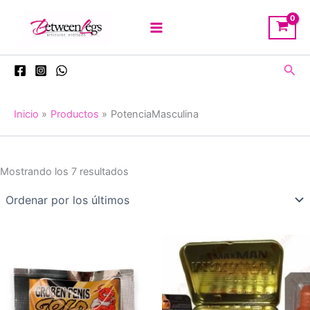
Ir
al
contenido
Busc
Inicio
Productos
PotenciaMasculina
Ordenado
Mostrando los 7 resultados
por
los
últimos