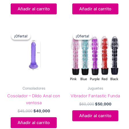
precio
precio
original
actual
Añadir al carrito
Añadir al carrito
era:
es:
$60,000.
$50,000.
¡Oferta!
¡Oferta!
¡Oferta!
¡Oferta!
Consoladores
Juguetes
Cosolador – Dildo Anal con
Vibrador Fantastic Funda
ventosa
El
El
$
60,000
$
50,000
precio
precio
El
El
$
45,000
$
40,000
original
actual
precio
precio
Añadir al carrito
era:
es:
original
actual
Añadir al carrito
$60,000.
$50,000.
era:
es: