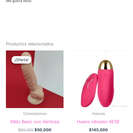
Me gusta esto:
Productos relacionados
¡Oferta!
¡Oferta!
Consoladores
Huevos
Dildo Basic con Ventosa
Huevo vibrador XESE
El
El
$
60,000
$
50,000
$
145,000