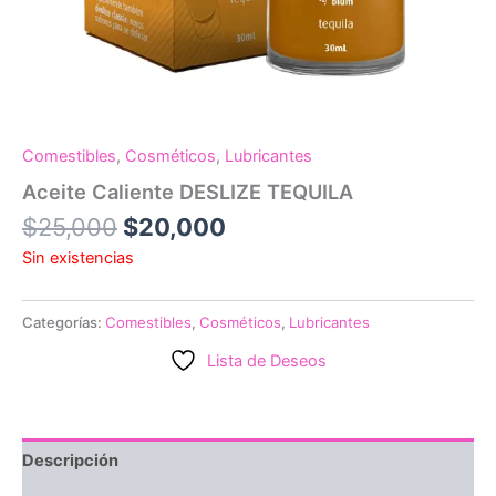
Comestibles
,
Cosméticos
,
Lubricantes
Aceite Caliente DESLIZE TEQUILA
El
El
$
25,000
$
20,000
precio
precio
Sin existencias
original
actual
era:
es:
Categorías:
Comestibles
,
Cosméticos
,
Lubricantes
$25,000.
$20,000.
Lista de Deseos
Descripción