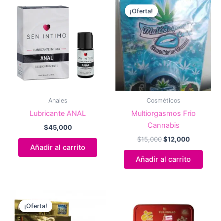
¡Oferta!
¡Oferta!
Anales
Cosméticos
Lubricante ANAL
Multiorgasmos Frio
Cannabis
$
45,000
El
El
$
15,000
$
12,000
precio
precio
Añadir al carrito
original
actual
Añadir al carrito
era:
es:
$15,000.
$12,000.
¡Oferta!
¡Oferta!