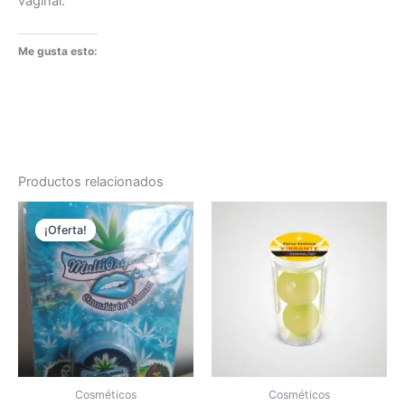
vaginal.
Me gusta esto:
Productos relacionados
¡Oferta!
¡Oferta!
Cosméticos
Cosméticos