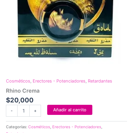
Cosméticos
,
Erectores - Potenciadores
,
Retardantes
Rhino Crema
$
20,000
Rhino
Añadir al carrito
-
+
Crema
cantidad
Categorías:
Cosméticos
,
Erectores - Potenciadores
,