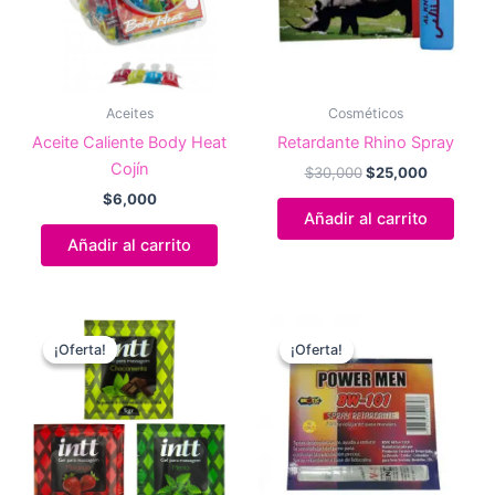
Aceites
Cosméticos
Aceite Caliente Body Heat
Retardante Rhino Spray
Cojín
El
El
$
30,000
$
25,000
precio
precio
$
6,000
original
actual
Añadir al carrito
era:
es:
Añadir al carrito
$30,000.
$25,000.
¡Oferta!
¡Oferta!
¡Oferta!
¡Oferta!