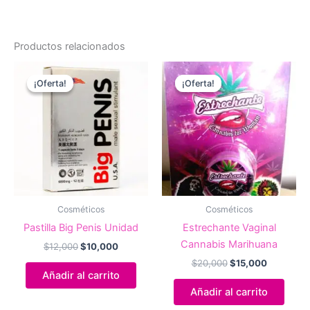
Productos relacionados
¡Oferta!
¡Oferta!
¡Oferta!
¡Oferta!
Cosméticos
Cosméticos
Pastilla Big Penis Unidad
Estrechante Vaginal
Cannabis Marihuana
El
El
$
12,000
$
10,000
precio
precio
El
El
$
20,000
$
15,000
original
actual
precio
precio
Añadir al carrito
era:
es:
original
actual
Añadir al carrito
$12,000.
$10,000.
era:
es:
$20,000.
$15,000.