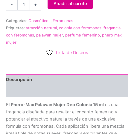
Feromonas
Añadir al carrito
-
+
Phero-
Max
Palawan
Categorías:
Cosméticos
,
Feromonas
Mujer
Etiquetas:
atracción natural
,
colonia con feromonas
,
fragancia
15
con feromonas
,
palawan mujer
,
perfume femenino
,
phero max
ml
mujer
cantidad
Lista de Deseos
Descripción
Valoraciones (0)
El
Phero-Max Palawan Mujer Deo Colonia 15 ml
es una
fragancia diseñada para resaltar el encanto femenino y
potenciar el atractivo natural a través de una exclusiva
fórmula con feromonas. Cada aplicación libera una mezcla
irresistible de notas suaves, frescas y envolventes que