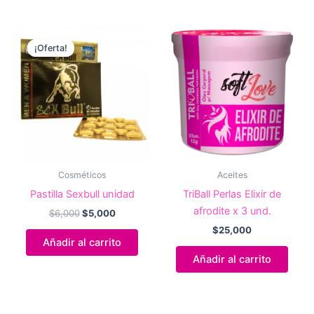
¡Oferta!
¡Oferta!
Cosméticos
Aceites
Pastilla Sexbull unidad
TriBall Perlas Elixir de
afrodite x 3 und.
El
El
$
6,000
$
5,000
precio
precio
$
25,000
original
actual
Añadir al carrito
era:
es:
Añadir al carrito
$6,000.
$5,000.