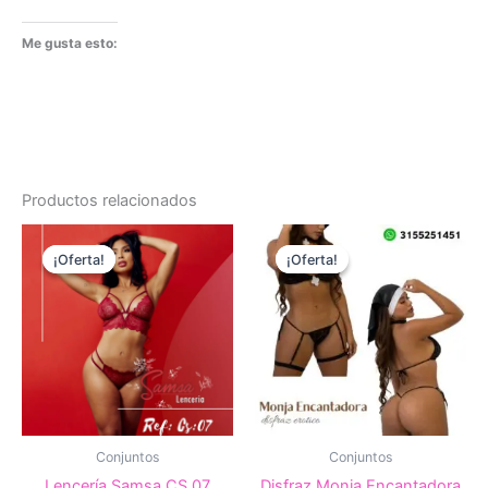
Me gusta esto:
Productos relacionados
¡Oferta!
¡Oferta!
¡Oferta!
¡Oferta!
Conjuntos
Conjuntos
Lencería Samsa CS 07
Disfraz Monja Encantadora