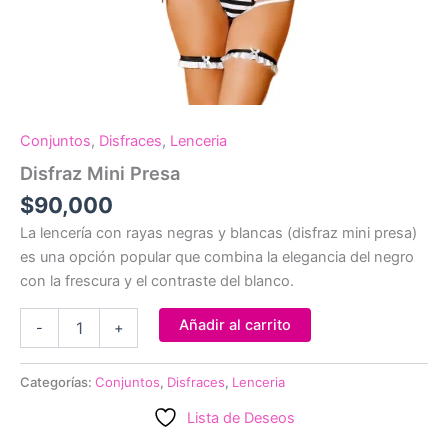
Conjuntos
,
Disfraces
,
Lenceria
Disfraz Mini Presa
$
90,000
La lencería con rayas negras y blancas (disfraz mini presa)
es una opción popular que combina la elegancia del negro
con la frescura y el contraste del blanco.
Disfraz
Añadir al carrito
-
+
Mini
Presa
cantidad
Categorías:
Conjuntos
,
Disfraces
,
Lenceria
Lista de Deseos