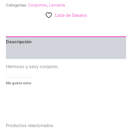
$70,000.
$65,000.
Categorías:
Conjuntos
,
Lenceria
Lista de Deseos
Descripción
Valoraciones (0)
Hermoso y sexy conjunto.
Me gusta esto:
Productos relacionados