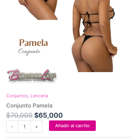
Conjuntos
,
Lenceria
Conjunto Pamela
El
El
$
70,000
$
65,000
precio
precio
Conjunto
Añadir al carrito
-
+
original
actual
Pamela
cantidad
era:
es: