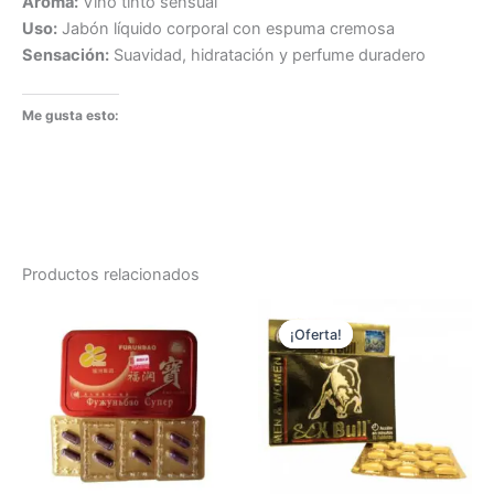
Aroma:
Vino tinto sensual
Uso:
Jabón líquido corporal con espuma cremosa
Sensación:
Suavidad, hidratación y perfume duradero
Me gusta esto:
Productos relacionados
¡Oferta!
¡Oferta!