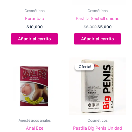
Cosméticos
Cosméticos
Furunbao
Pastilla Sexbull unidad
El
El
$
10,000
$
6,000
$
5,000
precio
precio
original
actual
Añadir al carrito
Añadir al carrito
era:
es:
$6,000.
$5,000.
¡Oferta!
¡Oferta!
Anestésicos anales
Cosméticos
Anal Eze
Pastilla Big Penis Unidad