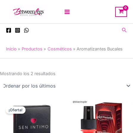
Ir
al
contenido
Busc
Inicio
Productos
Cosméticos
Aromatizantes Bucales
Ordenado
Mostrando los 2 resultados
por
los
últimos
¡Oferta!