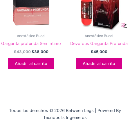
Anestésico Bucal
Anestésico Bucal
Garganta profunda Sen Intimo
Devorous Garganta Profunda
El
El
$
43,000
$
38,000
$
45,000
precio
precio
original
actual
Añadir al carrito
Añadir al carrito
era:
es:
$43,000.
$38,000.
Todos los derechos © 2026 Between Legs | Powered By
Tecnopolis Ingenieros