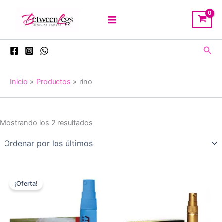
Ir
al
contenido
Busc
Inicio
Productos
rino
Ordenado
Mostrando los 2 resultados
por
los
últimos
¡Oferta!