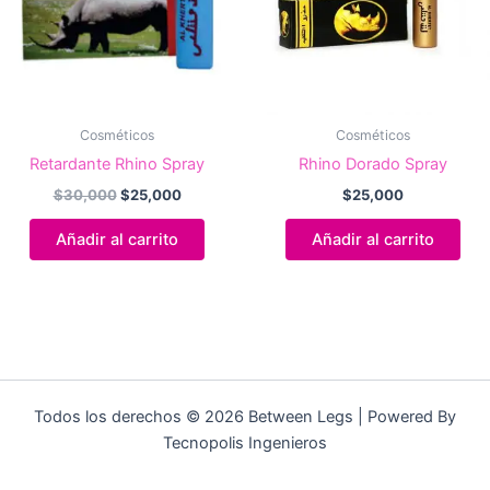
Cosméticos
Cosméticos
Retardante Rhino Spray
Rhino Dorado Spray
El
El
$
30,000
$
25,000
$
25,000
precio
precio
original
actual
Añadir al carrito
Añadir al carrito
era:
es:
$30,000.
$25,000.
Todos los derechos © 2026 Between Legs | Powered By
Tecnopolis Ingenieros