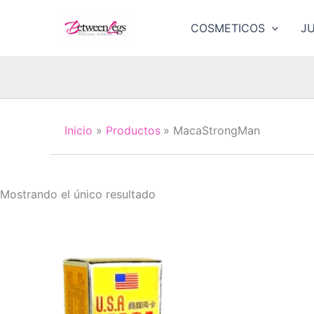
Ir
al
COSMETICOS
J
contenido
Inicio
Productos
MacaStrongMan
Mostrando el único resultado