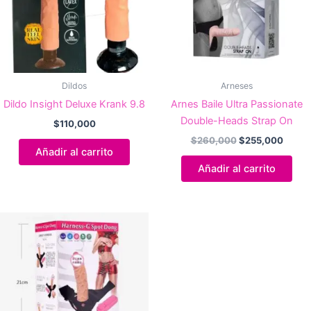
Dildos
Arneses
Dildo Insight Deluxe Krank 9.8
Arnes Baile Ultra Passionate
Double-Heads Strap On
$
110,000
El
El
$
260,000
$
255,000
precio
precio
Añadir al carrito
original
actual
Añadir al carrito
era:
es:
$260,000.
$255,