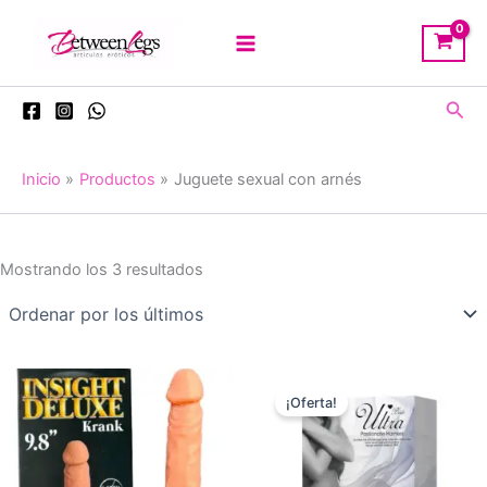
Ir
al
contenido
Busc
Inicio
Productos
Juguete sexual con arnés
Ordenado
Mostrando los 3 resultados
por
los
últimos
¡Oferta!