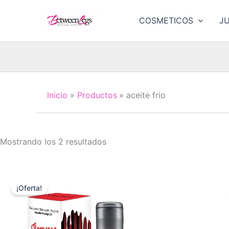
Ir
al
COSMETICOS
J
contenido
Inicio
Productos
aceite frio
Ordenado
Mostrando los 2 resultados
por
los
últimos
¡Oferta!