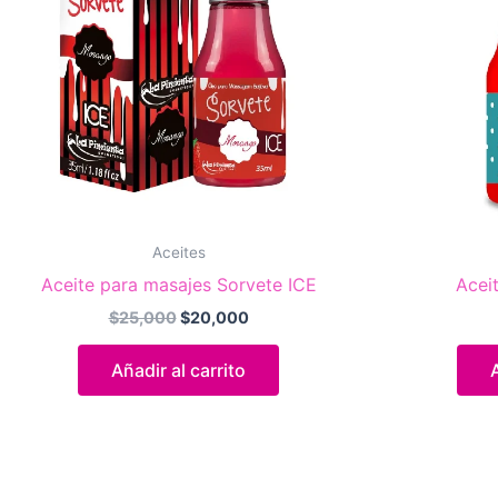
Aceites
Aceite para masajes Sorvete ICE
Acei
El
El
$
25,000
$
20,000
precio
precio
original
actual
Añadir al carrito
era:
es:
$25,000.
$20,000.