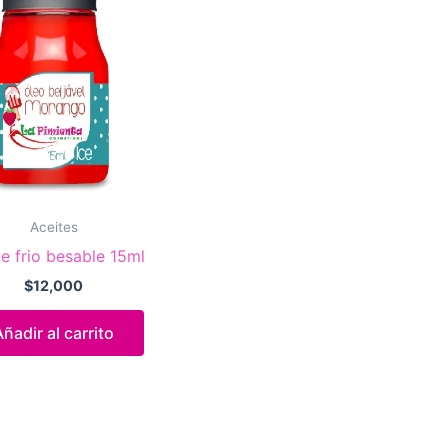
Aceites
te frio besable 15ml
$
12,000
Añadir al carrito