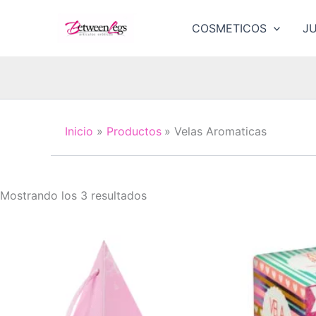
Ir
al
COSMETICOS
J
contenido
Inicio
Productos
Velas Aromaticas
Ordenado
Mostrando los 3 resultados
por
los
últimos