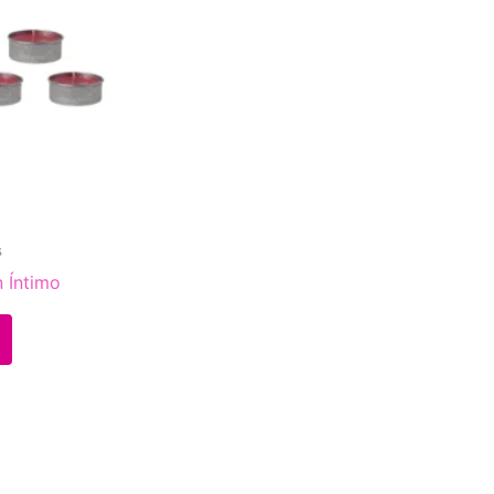
s
 Íntimo