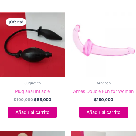
$170,000.
$165,000.
¡Oferta!
Juguetes
Arneses
Plug anal Inflable
Arnes Double Fun for Woman
El
El
$
100,000
$
85,000
$
150,000
precio
precio
original
actual
Añadir al carrito
Añadir al carrito
era:
es:
$100,000.
$85,000.