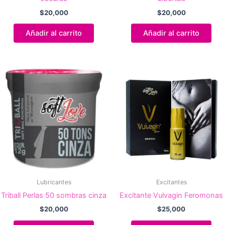
$
20,000
$
20,000
Añadir al carrito
Añadir al carrito
Lubricantes
Excitantes
Triball Perlas 50 sombras cinza
Excitante Vulvagin Feromonas
$
20,000
$
25,000