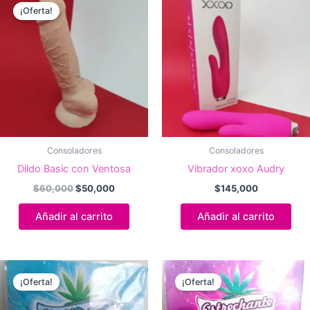
¡Oferta!
Consoladores
Consoladores
Dildo Basic con Ventosa
Vibrador xoxo Audry
El
El
$
60,000
$
50,000
$
145,000
precio
precio
original
actual
Añadir al carrito
Añadir al carrito
era:
es:
$60,000.
$50,000.
¡Oferta!
¡Oferta!