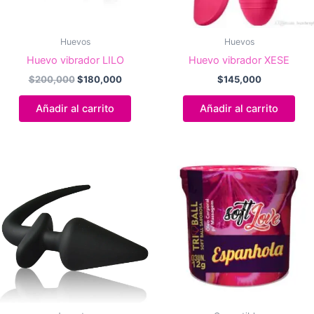
Huevos
Huevos
Huevo vibrador LILO
Huevo vibrador XESE
El
El
$
200,000
$
180,000
$
145,000
precio
precio
original
actual
Añadir al carrito
Añadir al carrito
era:
es:
$200,000.
$180,000.