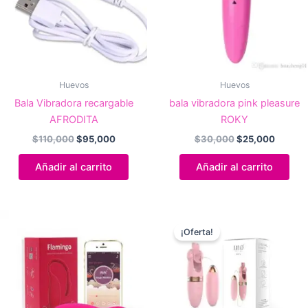
Huevos
Huevos
Bala Vibradora recargable
bala vibradora pink pleasure
AFRODITA
ROKY
El
El
El
El
$
110,000
$
95,000
$
30,000
$
25,000
precio
precio
precio
precio
original
actual
original
actual
Añadir al carrito
Añadir al carrito
era:
es:
era:
es:
$110,000.
$95,000.
$30,000.
$25,00
¡Oferta!