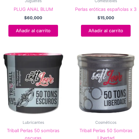
Juguetes
Comestibles
PLUG ANAL BLUM
Perlas eróticas españolas x 3
$
60,000
$
15,000
Añadir al carrito
Añadir al carrito
Lubricantes
Cosméticos
Triball Perlas 50 sombras
Triball Perlas 50 Sombras
oscuras
Libertad