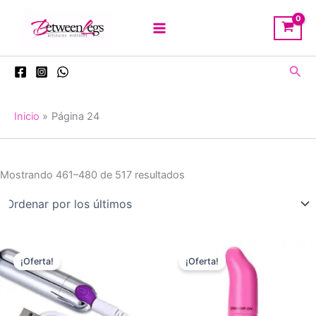
Ir
al
contenido
Busc
Inicio
Página 24
Ordenado
Mostrando 461–480 de 517 resultados
por
los
últimos
¡Oferta!
¡Oferta!