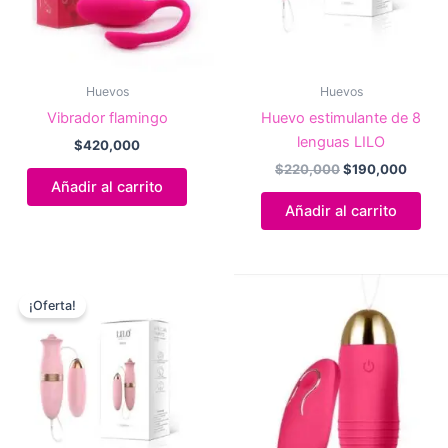
Huevos
Huevos
Vibrador flamingo
Huevo estimulante de 8
lenguas LILO
$
420,000
El
El
$
220,000
$
190,000
precio
precio
Añadir al carrito
original
actual
Añadir al carrito
era:
es:
$220,000.
$190,
¡Oferta!